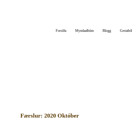
Af Silfurgarði
Hitt og þetta um áhugaverð og athyglisverð efni
Forsíða
Myndaalbúm
Blogg
Gestabó
Færslur: 2020 Október