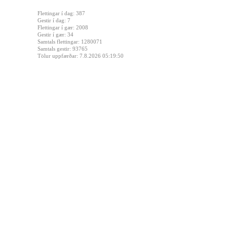
Flettingar í dag: 387
Gestir í dag: 7
Flettingar í gær: 2008
Gestir í gær: 34
Samtals flettingar: 1280071
Samtals gestir: 93765
Tölur uppfærðar: 7.8.2026 05:19:50