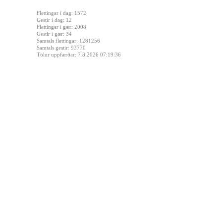
Flettingar í dag: 1572
Gestir í dag: 12
Flettingar í gær: 2008
Gestir í gær: 34
Samtals flettingar: 1281256
Samtals gestir: 93770
Tölur uppfærðar: 7.8.2026 07:19:36