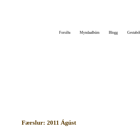
Af Silfurgarði
Hitt og þetta um áhugaverð og athyglisverð efni
Forsíða
Myndaalbúm
Blogg
Gestabó
Færslur: 2011 Ágúst