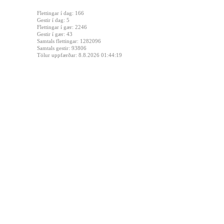
Flettingar í dag: 166
Gestir í dag: 5
Flettingar í gær: 2246
Gestir í gær: 43
Samtals flettingar: 1282096
Samtals gestir: 93806
Tölur uppfærðar: 8.8.2026 01:44:19