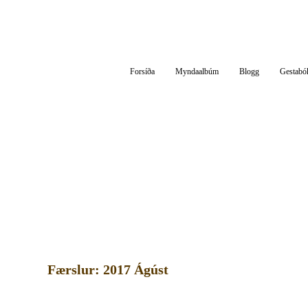
Af Silfurgarði
Hitt og þetta um áhugaverð og athyglisverð efni
Forsíða
Myndaalbúm
Blogg
Gestabó
Færslur: 2017 Ágúst