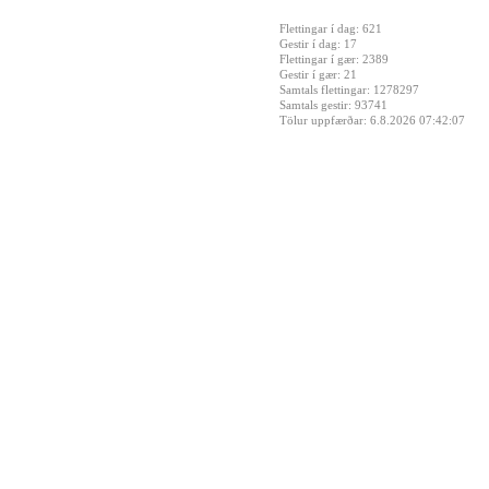
Flettingar í dag: 621
Gestir í dag: 17
Flettingar í gær: 2389
Gestir í gær: 21
Samtals flettingar: 1278297
Samtals gestir: 93741
Tölur uppfærðar: 6.8.2026 07:42:07