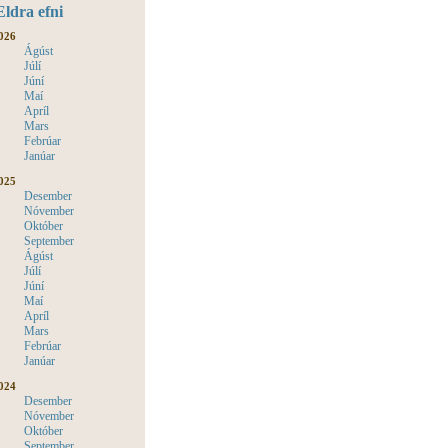
Eldra efni
026
Ágúst
Júlí
Júní
Maí
Apríl
Mars
Febrúar
Janúar
025
Desember
Nóvember
Október
September
Ágúst
Júlí
Júní
Maí
Apríl
Mars
Febrúar
Janúar
024
Desember
Nóvember
Október
September