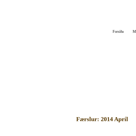
Af Silfurgarði
Hitt og þetta um áhugaverð og athyg
Forsíða
M
Færslur: 2014 Apríl