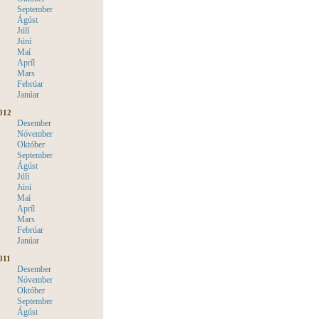
September
Ágúst
Júlí
Júní
Maí
Apríl
Mars
Febrúar
Janúar
012
Desember
Nóvember
Október
September
Ágúst
Júlí
Júní
Maí
Apríl
Mars
Febrúar
Janúar
011
Desember
Nóvember
Október
September
Ágúst