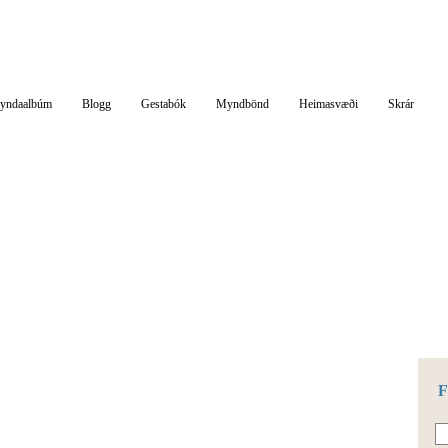
lisverð efni
yndaalbúm
Blogg
Gestabók
Myndbönd
Heimasvæði
Skrár
F