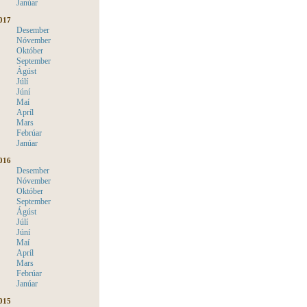
Janúar
017
Desember
Nóvember
Október
September
Ágúst
Júlí
Júní
Maí
Apríl
Mars
Febrúar
Janúar
016
Desember
Nóvember
Október
September
Ágúst
Júlí
Júní
Maí
Apríl
Mars
Febrúar
Janúar
015