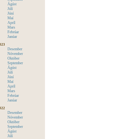
Ágúst
Júlí
Júní
Maí
Apríl
Mars
Febrúar
Janúar
023
Desember
Nóvember
Október
September
Ágúst
Júlí
Júní
Maí
Apríl
Mars
Febrúar
Janúar
022
Desember
Nóvember
Október
September
Ágúst
Júlí