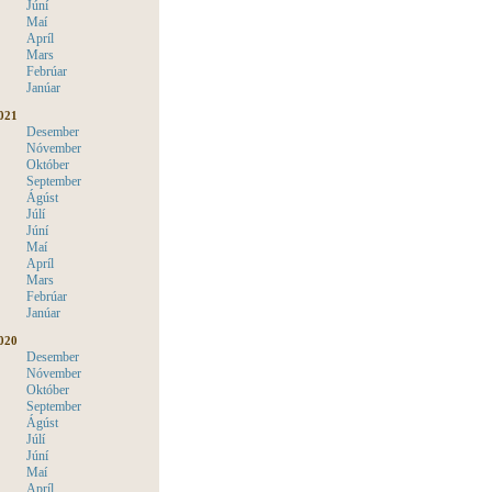
Júní
Maí
Apríl
Mars
Febrúar
Janúar
021
Desember
Nóvember
Október
September
Ágúst
Júlí
Júní
Maí
Apríl
Mars
Febrúar
Janúar
020
Desember
Nóvember
Október
September
Ágúst
Júlí
Júní
Maí
Apríl