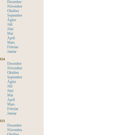
Desember
Nóvember
Október
September
Ágúst
Júlí
Júní
Maí
Apríl
Mars
Febrúar
Janúar
014
Desember
Nóvember
Október
September
Ágúst
Júlí
Júní
Maí
Apríl
Mars
Febrúar
Janúar
013
Desember
Nóvember
Október