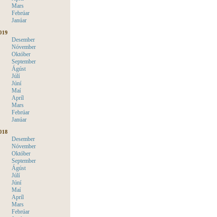
Mars
Febrúar
Janúar
019
Desember
Nóvember
Október
September
Ágúst
Júlí
Júní
Maí
Apríl
Mars
Febrúar
Janúar
018
Desember
Nóvember
Október
September
Ágúst
Júlí
Júní
Maí
Apríl
Mars
Febrúar